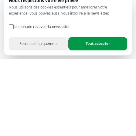
Nous respectons votre vie privee
Nous utilisons des cookies essentiels pour ameliorer votre
experience. Vous pouvez aussi vous inscrire a la newsletter.
Je souhaite recevoir la newsletter
Essentiels uniquement
Tout accepter
Rapitron Electronics - Leader en solutions électroniques
audiovisuelles depuis 2006 — Certifié, fiable et reconnu en
Afrique du Nord.