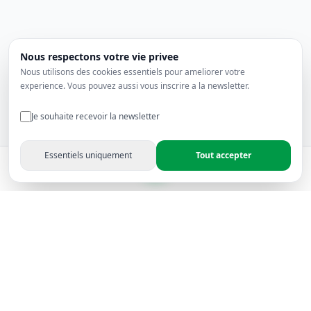
Nous respectons votre vie privee
Nous utilisons des cookies essentiels pour ameliorer votre
experience. Vous pouvez aussi vous inscrire a la newsletter.
Je souhaite recevoir la newsletter
Essentiels uniquement
Tout accepter
Produits
Favoris
Panier
Compte
Rapitron Electronics - Leader en solutions électroniques
audiovisuelles depuis 2006 — Certifié, fiable et reconnu en
Afrique du Nord.