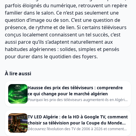
parfois éloignés du numérique, retrouvent un repère
familier dans le salon. Ce n’est pas seulement une
question d’image ou de son. C’est une question de
présence, de rythme et de lien. Si certains téléviseurs
conçus localement connaissent un tel succès, c’est
aussi parce qu’ils s’adaptent naturellement aux
habitudes algériennes : solides, simples et pensés
pour durer dans le quotidien des foyers.
À lire aussi
Hausse des prix des téléviseurs : comprendre
ce qui change pour le marché algérien
Pourquoi les prix des téléviseurs augmentent-ils en Algérie
? Découvrez les causes mondiales, leur impact sur le
marché local et les conseils pour acheter votre prochaine
TV en toute sérénité.
TV LED Algérie : de la HD à Google TV, comment
choisir sa télévision pour la Coupe du Monde
2026
Découvrez l’évolution des TV de 2006 à 2026 et comment
choisir une TV LED, 4K, QLED ou Google TV en Algérie pour