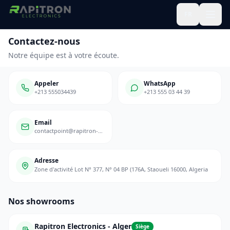
FR
Contactez-nous
Notre équipe est à votre écoute.
Appeler
WhatsApp
+213 555034439
+213 555 03 44 39
Email
contactpoint@rapitron-electronics.dz
Adresse
Zone d'activité Lot N° 377, N° 04 BP (176A, Staoueli 16000, Algeria
Nos showrooms
Rapitron Electronics - Alger
Siège