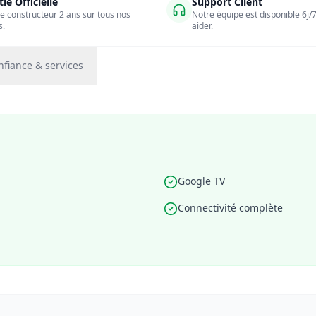
ie Officielle
Support Client
e constructeur 2 ans sur tous nos
Notre équipe est disponible 6j/
s.
aider.
nfiance & services
Google TV
Connectivité complète