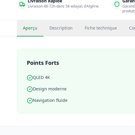
Livraison Rapide
Garant
Livraison 48-72h dans 58 wilayas d'Algérie.
Garanti
produit
Aperçu
Description
Fiche technique
Co
Points Forts
QLED 4K
Design moderne
Navigation fluide