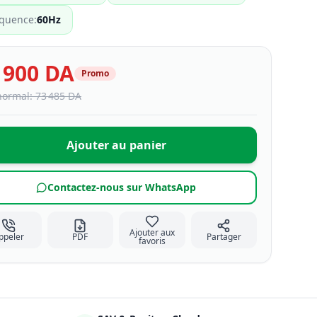
équence
:
60Hz
 900 DA
Promo
normal: 73 485 DA
Ajouter au panier
Contactez-nous sur WhatsApp
Ajouter aux
ppeler
PDF
Partager
favoris