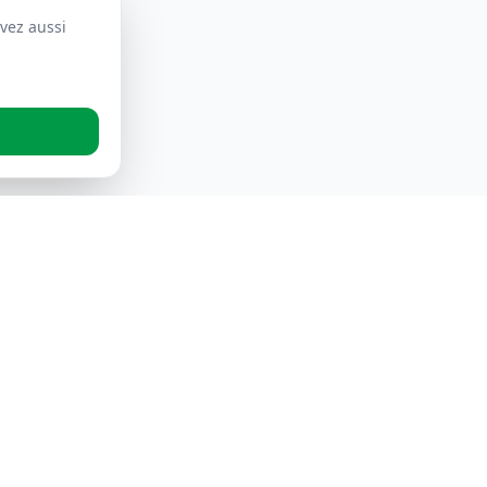
vez aussi
Contactez-Nous
Zone d'activité Lot N° 377, N° 04 BP
(176A, Staoueli 16000, Algeria
+213 555034439