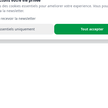
tons votre vie privee
s des cookies essentiels pour ameliorer votre experience. Vous pou
a la newsletter.
 recevoir la newsletter
ssentiels uniquement
Tout accepter
uits
Nos Services
E-commerce
SAV & Suivi Client
Smart TV & Apps