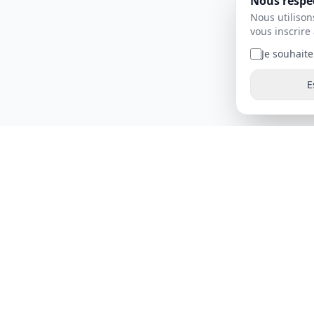
Nous respec
Nous utilison
vous inscrire 
Je souhaite
E
Nos Prod
QLED TV
Rapitron Electronics - Leader en
solutions électroniques audiovisuelles
LED TV
depuis 2006 — Certifié, fiable et
reconnu en Afrique du Nord.
Moniteurs