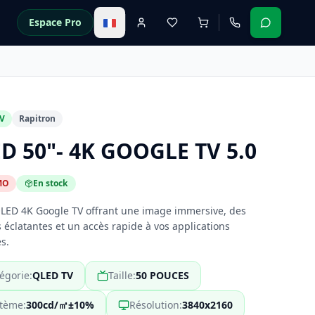
Espace Pro
V
Rapitron
D 50"- 4K GOOGLE TV 5.0
MO
En stock
QLED 4K Google TV offrant une image immersive, des
 éclatantes et un accès rapide à vos applications
s.
égorie
:
QLED TV
Taille
:
50 POUCES
stème
:
300cd/㎡±10%
Résolution
:
3840x2160