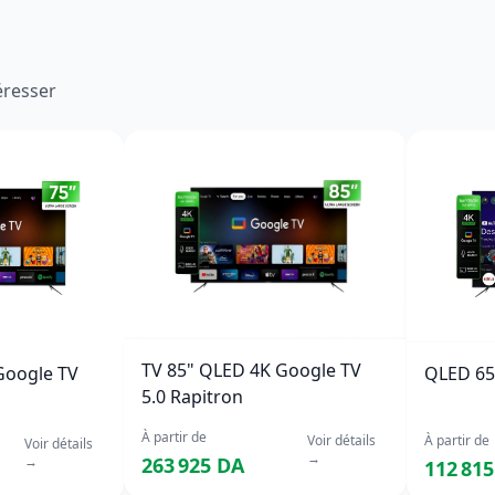
éresser
TV 85" QLED 4K Google TV
Google TV
QLED 65
5.0 Rapitron
À partir de
Voir détails
À partir de
Voir détails
→
263 925 DA
→
112 81