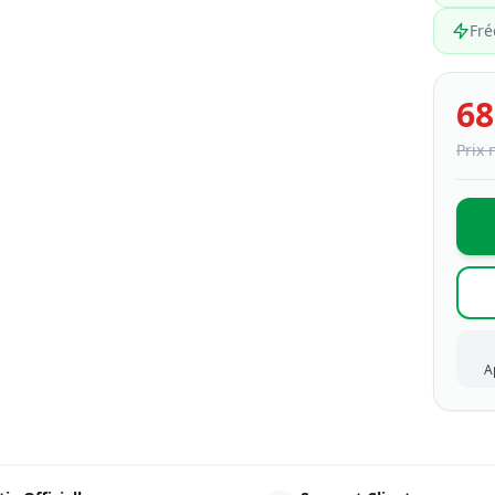
Fr
68
Prix 
A