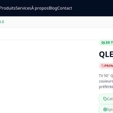
Produits
Services
À propos
Blog
Contact
5.0
Agrandir
QLED T
QLE
PRO
TV 50" 
couleurs
préférée
Cat
Sy