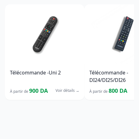
Télécommande -Uni 2
Télécommande -
DI24/DI25/DI26
900 DA
800 DA
Voir détails
→
Vo
À partir de
À partir de