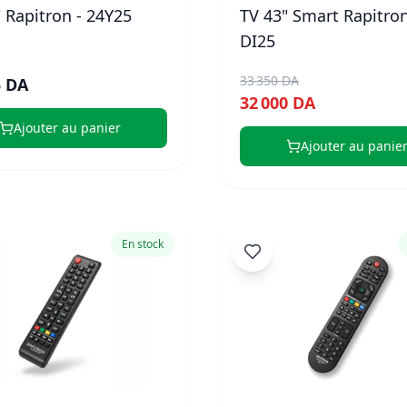
 Rapitron - 24Y25
TV 43" Smart Rapitron
DI25
33 350 DA
5 DA
32 000 DA
Ajouter au panier
Ajouter au panie
En stock