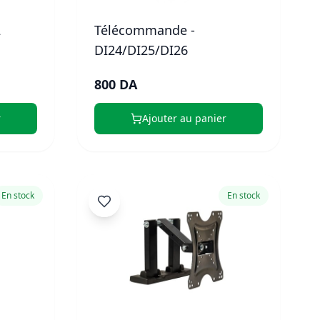
2
Télécommande -
DI24/DI25/DI26
800 DA
r
Ajouter au panier
En stock
En stock