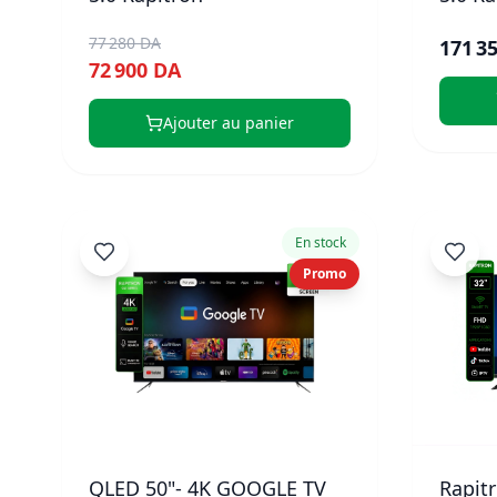
77 280 DA
171 3
72 900 DA
Ajouter au panier
En stock
Promo
QLED 50"- 4K GOOGLE TV
Rapit