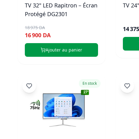
TV 32" LED Rapitron – Écran
TV 24"
Protégé DG2301
18 975 DA
14 37
16 900 DA
Ajouter au panier
En stock