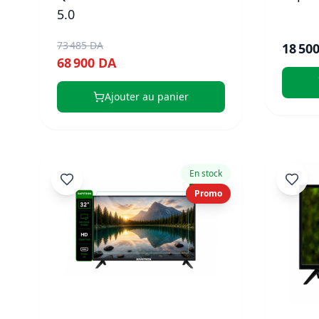
5.0
73 485 DA
18 50
68 900 DA
Ajouter au panier
En stock
Promo