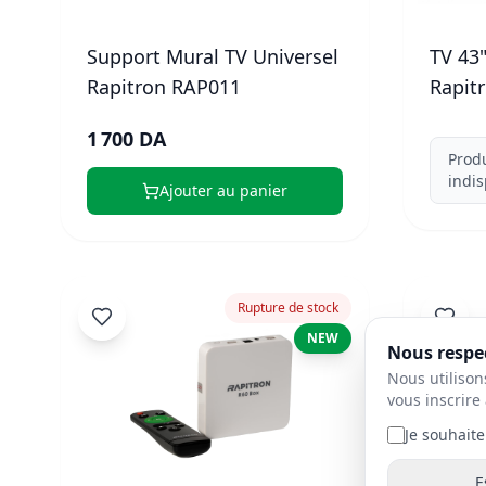
Support Mural TV Universel
TV 43
Rapitron RAP011
Rapit
1 700 DA
Prod
indis
Ajouter au panier
Rupture de stock
NEW
Nous respec
Nous utilison
vous inscrire 
Je souhaite
E