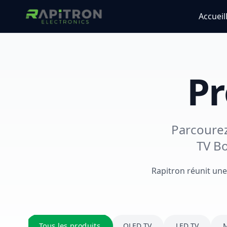
Accueil
Pr
Parcourez
TV Bo
Rapitron réunit une
Tous les produits
QLED TV
LED TV
M