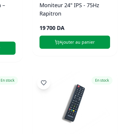
 –
Moniteur 24" IPS - 75Hz
Rapitron
19 700 DA
Ajouter au panier
r
En stock
En stock