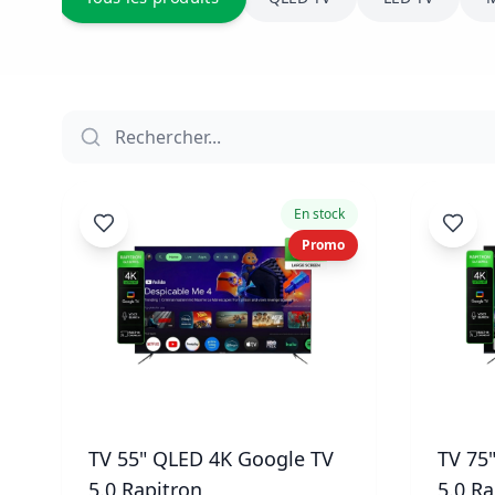
En stock
Promo
TV 55" QLED 4K Google TV
TV 75
5.0 Rapitron
5.0 Ra