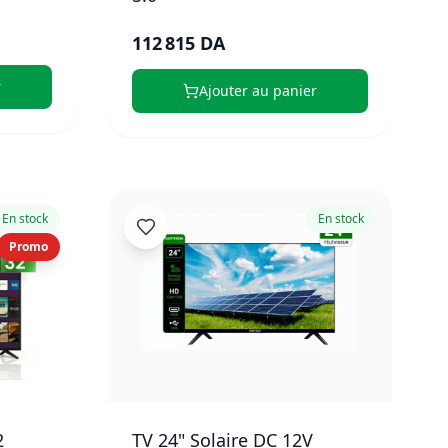
112 815 DA
r
Ajouter au panier
En stock
En stock
Promo
2
TV 24" Solaire DC 12V