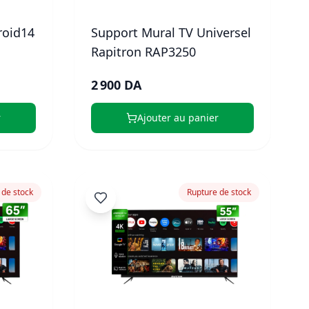
roid14
Support Mural TV Universel
Rapitron RAP3250
2 900 DA
r
Ajouter au panier
 de stock
Rupture de stock