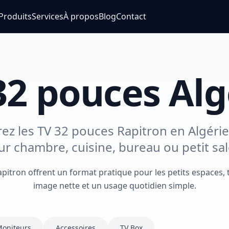
Produits
Services
À propos
Blog
Contact
32 pouces Alg
z les TV 32 pouces Rapitron en Algérie
ur chambre, cuisine, bureau ou petit sal
pitron offrent un format pratique pour les petits espaces,
image nette et un usage quotidien simple.
oniteurs
Accessoires
TV Box