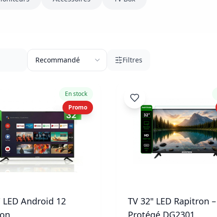
Filtres
En stock
Promo
" LED Android 12
TV 32" LED Rapitron – Écran
ron
Protégé DG2301