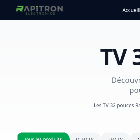
Accueil
TV 
Découvre
po
Les TV 32 pouces Ra
Tous les produits
QLED TV
LED TV
M